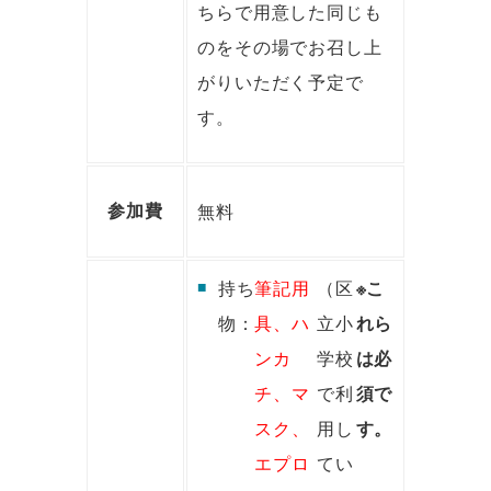
ちらで用意した同じも
のをその場でお召し上
がりいただく予定で
す。
無料
参加費
持ち
筆記用
（区
※こ
物：
具、ハ
立小
れら
ンカ
学校
は必
チ、マ
で利
須で
スク、
用し
す。
エプロ
てい